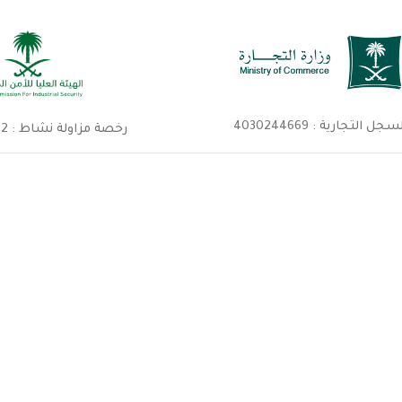
سجل التجارية : 4030244669
رخصة مزاولة نشاط : 23506090922