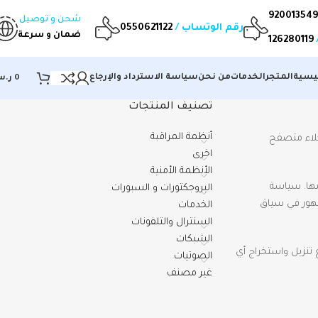
شحن و توصيل
رقم الوتساب /
0550621122
ضمان و سرعة
126280119
ئيسية
المتجر
الخدمات
من نحن
سياسة الاسترداد والإرجاع
0
ر.
تصنيف المنتجات
أنظمة المراقبة
لك عنوان IP الخاص بالزائر وسلسلة وكلاء متصفح
اخرى
الأنظمة الأمنية
Gravata لمعرفة ما إذا كنت تستخدمها. سياسة
البروجكتورات و السبورات
مرئية للجمهور في سياق
الخدمات
السنترال والتلفونات
الشبكات
مين بيانات الموقع المضمنة (EXIF GPS). يمكن لزوار الموقع تنزيل واستخراج أي
الصوتيات
غير مصنف