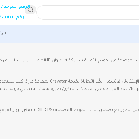
الرقم الموحد /
920013549
رقم الثابت /
الر
تعليقات : عندما يترك الزائرون تعليقاتهم على الموقع ، نجمع البيانات الموضحة في نموذج التعليقات ، وكذ
قد يتم توفير سلسلة مجهولة المصدر تم إنشاؤها من عنوان بريدك الإلكتروني (وتسمى أيضًا التجزئة) لخدمة r
خصوصية خدمة Gravatar متاحة هنا: https://automattic.com/privacy/. بعد الموافقة على تعليقك ، ستكون صورة ملفك الشخصي 
وسائط : إذا قمت بتحميل الصور إلى موقع الويب ، فيجب تجنب تحميل الصور مع تض