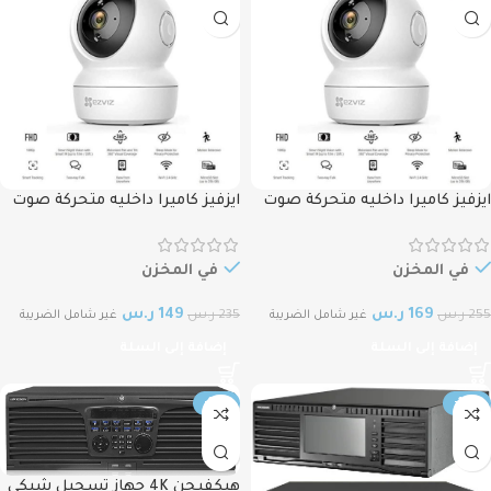
ايزفيز كاميرا داخليه متحركة صوت
ايزفيز كاميرا داخليه متحركة صوت
وصورة 4ميجا Ezviz H6C Pan & Tilt
وصورة EZVIZ H6c 1080P PTZ Two-
Way Talk
Smart Home Wifi Camera, 4MP
2K+ Resolution, Night Vision
في المخزن
في المخزن
169
ر.س
149
ر.س
255
ر.س
235
ر.س
غير شامل الضريبة
غير شامل الضريبة
إضافة إلى السلة
إضافة إلى السلة
-19%
-10%
هيكفيجن 4K جهاز تسجيل شبكي