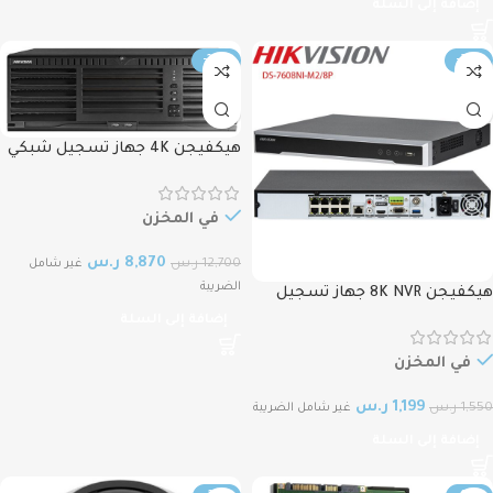
إضافة إلى السلة
-30%
-23%
هيكفيجن 4K جهاز تسجيل شبكي
128قناة HIKVISION 4K NVR, 128CH
DS-96128NI-M16, 16 SATA
في المخزن
8,870
ر.س
12,700
ر.س
غير شامل
الضريبة
هيكفيجن 8K NVR جهاز تسجيل
شبكي ، 8 قناة دقة يدعم الكهرباء
إضافة إلى السلة
قدرة التسجيل 8ميجابيكسل
HIKVISION 8K DS-7608NI-M2/8P
في المخزن
NVR, M Series 8-Channel 8-PoE 4-
1,199
ر.س
1,550
ر.س
1 Alarm In-Out NVR, 2HDD
غير شامل الضريبة
إضافة إلى السلة