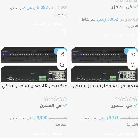
لايدعم الكهرباء HIKVISION 4K
SATA
NVR,1.5U AcuSense 64CH DS‐
في المخزن
5,052
ر.س
6,650
ر.س
غير شامل
9664NI‐I8, 8 SATA
الضريبة
5,052
ر.س
6,400
ر.س
غير شامل
إضافة إلى السلة
الضريبة
إضافة إلى السلة
-25%
-24%
هيكفيجن 4K جهاز تسجيل شبكي
هيكفيجن 4K جهاز تسجيل شبكي
32قناة بتقنية كاشف الحركة لايدعم
16قناة بتقنية كاشف الحركة لايدعم
الكهرباء HIKVISION 4K NVR,1.5U
الكهرباء HIKVISION 4K NVR,1.5U
AcuSense 16CH DS‐9616NI‐I8, 8
AcuSense 32CH DS‐9632NI‐I8, 8
في المخزن
في المخزن
SATA
SATA
3,771
ر.س
3,390
ر.س
4,990
ر.س
4,500
ر.س
غير شامل
غير شامل
الضريبة
الضريبة
إضافة إلى السلة
إضافة إلى السلة