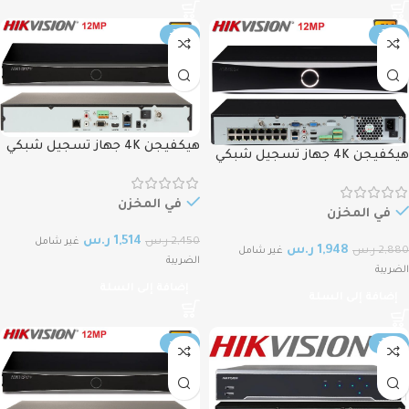
-38%
-32%
هيكفيجن 4K جهاز تسجيل شبكي
هيكفيجن 4K جهاز تسجيل شبكي
16قناة بتقنية كاشف الحركة لايدعم
16قناة بتقنية كاشف الحركة يدعم
الكهرباء HIKVISION 4K NVR,1.5U
الكهرباء HIKVISION 4K NVR,1.5U
AcuSense 16CH DS‐7716NXI‐I4/S,
في المخزن
AcuSense 16CH DS‐7716NI‐I4/16P,
في المخزن
4 SATA
POE, 4 SATA
1,514
ر.س
2,450
ر.س
غير شامل
1,948
ر.س
2,880
ر.س
غير شامل
الضريبة
الضريبة
إضافة إلى السلة
إضافة إلى السلة
-41%
-32%