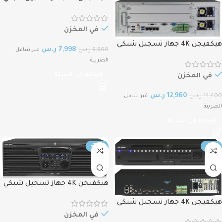
64قناة بتقنية كاشف الحركة
لايدعم الكهرباء HIKVISION 4K
NVR, 64CH DS‐9664NI‐I16, 16
في المخزن
SATA
هيكفيجن 4K جهاز تسجيل شبكي
7,998
ر.س
9,900
ر.س
غير شامل
128قناة بتقنية لايدعم الكهرباء
الضريبة
HIKVISION 4K NVR, 128CH DS‐
96128NI‐I24, 24 SATA
في المخزن
إضافة إلى السلة
12,960
ر.س
14,400
ر.س
غير شامل
الضريبة
إضافة إلى السلة
-24%
-21%
هيكفيجن 4K جهاز تسجيل شبكي
32قناة بتقنية كاشف الحركة لايدعم
هيكفيجن 4K جهاز تسجيل شبكي
الكهرباء HIKVISION 4K NVR,1.5U
64قناة بتقنية كاشف الحركة
AcuSense 32CH DS‐9632NI‐I16, 16
في المخزن