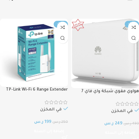
-20%
-49%
TP-Link Wi-Fi 6 Range Extender
هواوي مقوي شبكة واي فاي 7
AX1500 موسع شبكة تبي لنك
Huawei FG736, Edge ONT & Dual-
Band Wi-Fi 7 router & Extender
في المخزن
في المخزن
199
ر.س
250
ر.س
249
ر.س
490
ر.س
إضافة إلى السلة
إضافة إلى السلة