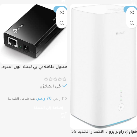
-36%
-14%
محول طاقة تي بي لينك ,لون اسود,
TP-LINK POE Injector Convert
Non-PoE to PoE Adapter, 15W ,
15W
في المخزن
70
ر.س
110
ر.س
غير شامل الضريبة
إضافة إلى السلة
هواوي راوتر برو 3 الاصدار الجديد 5G