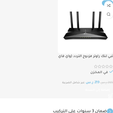
-23%
تبي لنك راوتر مزدوج التردد (واي فاي
6) عالي السرعة TP-Link Archer
AX23 AX1800 Wi-Fi 6
في المخزن
219
ر.س
285
ر.س
غير شامل الضريبة
إضافة إلى السلة
ضمان 3 سنوات على التركيب