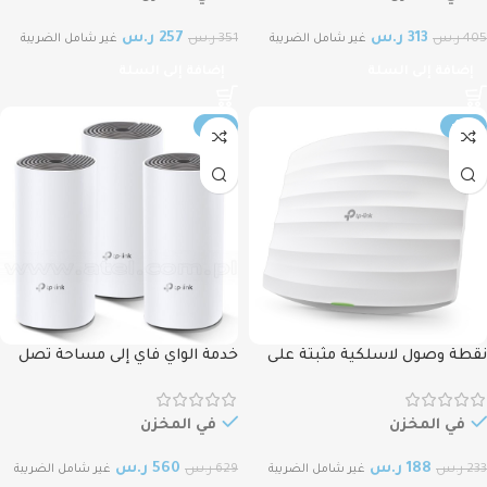
313
ر.س
257
ر.س
405
ر.س
351
ر.س
غير شامل الضريبة
غير شامل الضريبة
إضافة إلى السلة
إضافة إلى السلة
-11%
-19%
نقطة وصول لاسلكية مثبتة على
خدمة الواي فاي إلى مساحة تصل
السقف TP-Link EAP115 300Mbps
إلى 4000 قدم مربع TP-Link Deco
S7 (3-pack) AC1200 Whole Home
Wireless N Ceiling Mount Access
Mesh Wi-Fi System
Point
في المخزن
في المخزن
188
ر.س
560
ر.س
233
ر.س
629
ر.س
غير شامل الضريبة
غير شامل الضريبة