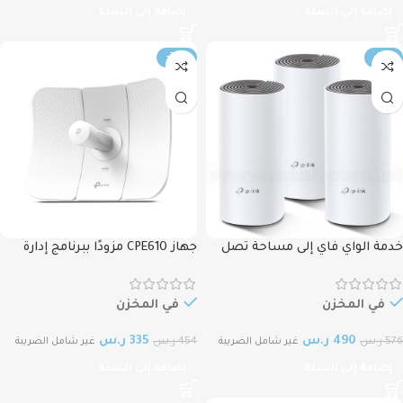
إضافة إلى السلة
إضافة إلى السلة
-26%
-15%
خدمة الواي فاي إلى مساحة تصل
جهاز CPE610 مزودًا ببرنامج إدارة
إلى 4000 قدم مربع TP-Link Deco
مركزية 5GHz 300Mbps 23dBi
Outdoor CPE Access point with
E4(3-pack) AC1200 Whole Home
Dual Polarized Directional
Mesh Wi-Fi System
في المخزن
في المخزن
Antenna TP-Link CPE610
490
ر.س
335
ر.س
576
ر.س
454
ر.س
غير شامل الضريبة
غير شامل الضريبة
إضافة إلى السلة
إضافة إلى السلة