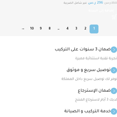
296
ر.س
350
ر.س
Illumination Fixed-focal Bullet
غير شامل الضريبة
WizSense Network Camera
إضافة إلى السلة
→
10
9
8
…
4
3
2
1
ضمان 3 سنوات على التركيب
تجربة تقنية استثنائية مميزة
توصيل سريع و موثوق
نوفر لك توصيل سريع داخل المملكة
ضمان الإسترجاع
لديك 3 أيام لاسترجاع المنتج
خدمة التركيب و الصيانة