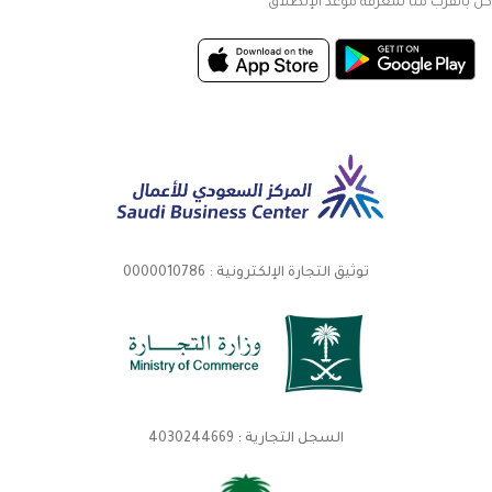
كن بالقرب منا لمعرفة موعد الإنطلاق
توثيق التجارة الإلكترونية : 0000010786
السجل التجارية : 4030244669