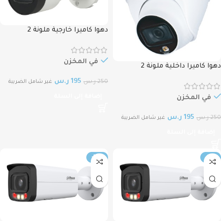
دهوا كاميرا خارجية ملونة 2
ميجابكسل اي بي(IP)، زاوية الرؤية
3.6mm، مسافة الإضاءة(IR)15متر،
DAHUA- DH-IPC-HFW1239S1-LED-
في المخزن
دهوا كاميرا داخلية ملونة 2
S5 2MP Lite Full-color Fixed-focal
ميجابكسل اي بي(IP)، زاوية الرؤية
195
ر.س
250
ر.س
Bullet Netwok Camera
غير شامل الضريبة
2.8mm، مسافة الإضاءة(IR)15متر،
إضافة إلى السلة
DAHUA- DH-IPC-HFW1239S1-LED-
في المخزن
S5 2MP Lite Full-color Fixed-focal
195
ر.س
250
ر.س
Eyeball Netwok Camera
غير شامل الضريبة
إضافة إلى السلة
-14%
-13%