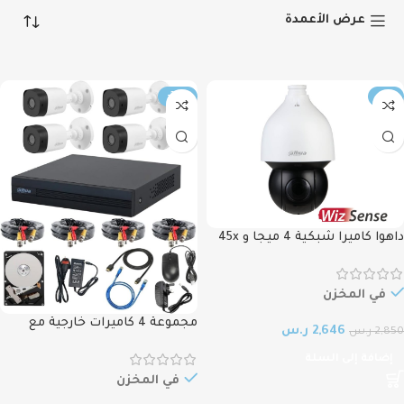
عرض الأعمدة
-37%
-7%
داهوا كاميرا شبكية 4 ميجا و 45x
زوم مع تتبع تلقائي DH-
SD5A445XAN-HNR 4MP 45x
Starlight Network Camera with
في المخزن
auto tracking
مجموعة 4 كاميرات خارجية مع
2,646
ر.س
2,850
ر.س
جهاز تسجيل وهارديسك مع
إضافة إلى السلة
الاسلاك بطوا 15 متر DADahua
Technologies 1080p HD Outdoor
في المخزن
4 Channel 1TB P1/Night