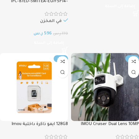
IPC-B7ED-5M1TEA-EU/FSP14-
إضافة إلى السلة
IMOU – AOV PT 5MP , كاميرا ايمو
بالطاقة الشمسية واي فاي وتدعم
الشريحة 4جي 5 ميجابيكسل ipc-
في المخزن
bz7ed-5m1tea
596
ر.س
770
ر.س
إضافة إلى السلة
-45%
-32%
IMOU Cruiser Dual Lens 10MP
128GB ايمو ذاكرة داخلية Imou
microSD
Outdoor WiFi Surveillance Camera,
Resolution (5MP+5MP), كاميرا ايمو