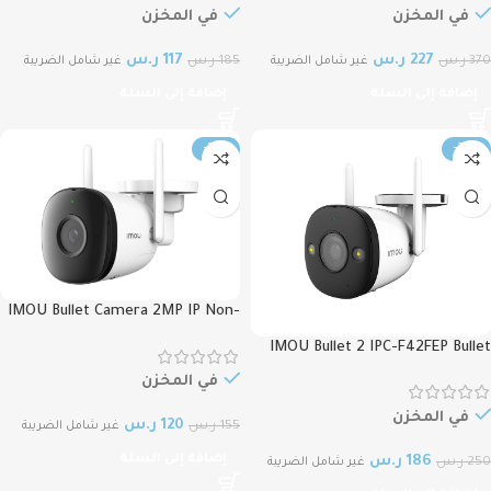
IPC-GK2CN-3C0WR واي فاي
في المخزن
في المخزن
لاسلكية
227
ر.س
117
ر.س
370
ر.س
185
ر.س
غير شامل الضريبة
غير شامل الضريبة
إضافة إلى السلة
إضافة إلى السلة
-23%
-26%
IMOU Bullet Camera 2MP IP Non-
POE / Wireless/ 2.8 mm / Audio
IMOU Bullet 2 IPC-F42FEP Bullet
(IPC-F22N-D) ايمو كاميرا لاسلكية
Wi-Fi Camera 4MP 2.8mm (104°)
في المخزن
fixed lens ايمو كاميرا بدقة 4ميجا
بكسل
في المخزن
120
ر.س
155
ر.س
غير شامل الضريبة
إضافة إلى السلة
186
ر.س
250
ر.س
غير شامل الضريبة