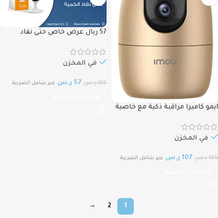
57 ريال عرض خاص حتى نفاد
الكمية ايمو كاميرا مراقبة ذكية
للأمن المنزلي 2 ميجا Over IMOU
IPC-C22EN Smart Security Cam
في المخزن
Indoor, Human Detection, Wi-Fi
57
ر.س
165
ر.س
Ranger 2MP FHD 1080P
غير شامل الضريبة
إضافة إلى السلة
ايمو كاميرا مراقبة ذكية مع خاصية
الاكتشاف البشري للأمن المنزلي
متحركة 2 ميجا IMOU IPC-A22EN-
H-Gold Smart Security Cam
في المخزن
Indoor, Human Detection, Wi-Fi
107
ر.س
185
ر.س
Ranger 2 FHD 1080P
غير شامل الضريبة
إضافة إلى السلة
→
2
1