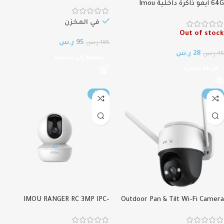
مراقبة ذكية مع خاصية الاكتشاف
64G ايمو ذاكرة داخلية Imou
البشري للأمن المنزلي متحركة 3
microSD
ميجا IPC-K2EN-3H1W Smart
في المخزن
Security Cam Indoor, Human
Out of stock
95
ر.س
195
ر.س
Detection, Wi-Fi Ranger
28
ر.س
45
ر.س
إضافة إلى السلة
قراءة المزيد
-37%
-39%
IMOU RANGER RC 3MP IPC-
Outdoor Pan & Tilt Wi-Fi Camera
IMOU IPC-S41FEN ايمو كاميرا واي
GK2CN-3C0WR WIFI WIRELESS
فاي خارجية متحركة
CAMERA كاميرا ايمو رينجر RC 3MP