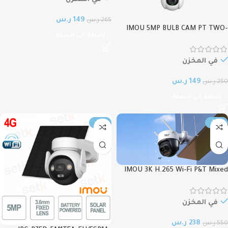
149
ر.س
265
ر.س
IMOU 5MP BULB CAM PT TWO-
إضافة إلى السلة
WAY TALK , كاميرا ايمو مصباح
دورانية بدقة 3 ميجابكسل واي فاي
تركب مكان اللمبة IPC-S6DN-
في المخزن
3M0WEB
149
ر.س
250
ر.س
إضافة إلى السلة
-23%
-57%
IMOU 3K H.265 Wi-Fi P&T Mixed
Zoom Camera Cruiser Z (IPC-
S7DP-5M0WEZ) كاميرا ايمو كروزور
5MP تعمل بال WiFi بدقة 5
في المخزن
ميجابكسل وتكبير 12X
238
ر.س
550
ر.س