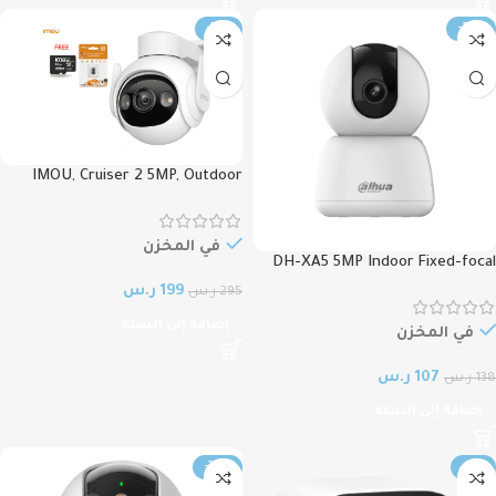
-33%
-22%
IMOU, Cruiser 2 5MP, Outdoor
Security Camera, 2K Resolution,
Pan & Tilt 360 Degree Rotation,
OUTDOOR IPC-GS7EN-5M0WE
في المخزن
DH-XA5 5MP Indoor Fixed-focal
IPC-GS7EN- 5M0WEكاميرا ايمو
Wi-Fi Pan & Tilt Network Camera ,
199
ر.س
295
ر.س
كروزور 5MP تعمل بال WiFi بدقة 5
عرض كاميرا للاطفال ذكية داخلية
ميجابكسل مقاومة للعوامل
إضافة إلى السلة
بدقة 5 ميجابكسل مع Wi-Fi 6، رؤية
في المخزن
الخارجية
ليلية، تتبع تلقائي، واكتشاف
107
ر.س
138
ر.س
الأشخاص والحيوانات بزاوية 360°
إضافة إلى السلة
-30%
-11%