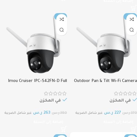
إضافة إلى السلة
-31%
-39%
Imou Cruiser IPC-S42FN-D Full
Outdoor Pan & Tilt Wi-Fi Camera
IMOU IPC-S41FEN ايمو كاميرا واي
Color 4MP Outdoor Security
فاي خارجية قابلة للإمالة
Camera ايمو كاميرا مراقبة خارجية
Imou Cruiser IPC-S42FN-D كاملة
في المخزن
في المخزن
الألوان بدقة 4 ميجابكسل
227
ر.س
263
ر.س
370
ر.س
380
ر.س
غير شامل الضريبة
غير شامل الضريبة
إضافة إلى السلة
إضافة إلى السلة