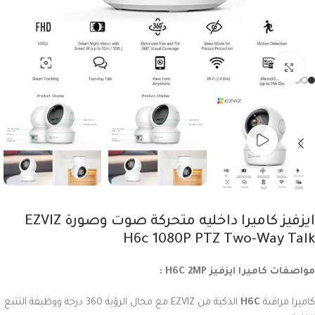
Click to enlarge
ايزفيز كاميرا داخليه متحركة صوت وصورة EZVIZ
H6c 1080P PTZ Two-Way Talk
مواصفات كاميرا ايزفيز
2MP :
H6C
كاميرا مراقبة
H6C
الذكية من EZVIZ مع مجال الرؤية 360 درجة ووظيفة التتبع