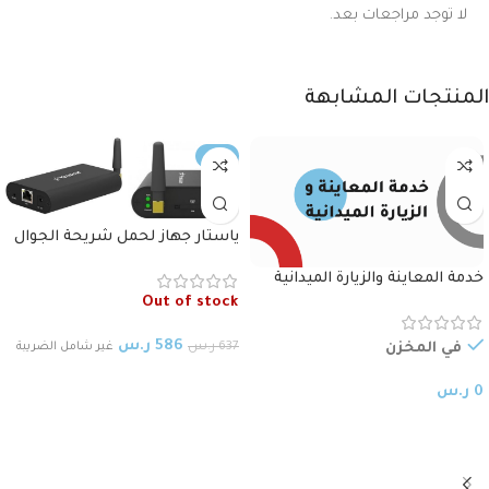
لا توجد مراجعات بعد.
المنتجات المشابهة
-8%
ياستار جهاز لحمل شريحة الجوال
مدخل جيجا Yeastar TG100G IP
خدمة المعاينة والزيارة الميدانية
GSM Giga Port Gateway
Out of stock
586
ر.س
637
ر.س
غير شامل الضريبة
في المخزن
قراءة المزيد
0
ر.س
إختيار ملحقات