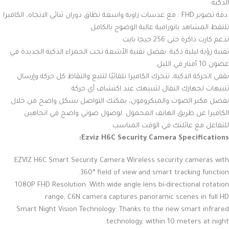
الذكية
.دقة تصوير FHD : مع عدسات زاوية واسعة نطاق دوران ثنائي الاتجاه، الكاميرا
تلتقط المشاهد بانورامية عالية الوضوح بالكامل
تدعم كارت ذاكرة حتى 256 جيجا بايت
تقنية رؤية ليلية ذكية: بفضل تقنية الأشعة تحت الحمراء الذكية الجديدة في
غضون 10 أمتار في الليل
تقفي الحركة الذكية، تتحرك الكاميرا تلقائيًا لتتبع والتقاط كل حركة وإرسال
تنبيهات لجهازك النقال لتنبيهك عند اكتشاف أي حركة
بفضل مكبر الصوت والميكروفون، يمكنك التواصل بشكل واضح من خلال
الكاميرا عن طريق الهاتف المحمول .لوصول صوتي واضح في اتجاهين
للتفاعل مع عائلتك في الوقت المناسب
Ezviz H6C Security Camera Specifications:
EZVIZ H6C Smart Security Camera Wireless security cameras with
360° field of view and smart tracking function.
1080P FHD Resolution: With wide angle lens bi-directional rotation
range, C6N camera captures panoramic scenes in full HD
Smart Night Vision Technology: Thanks to the new smart infrared
technology, within 10 meters at night.