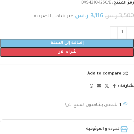
رمز المنتج:
DXS-1210-12SC/E
3,500
ر.س
3,116
ر.س
غير شامل الضريبة
إضافة إلى السلة
شراء الآن
Add to compare
اركة :
1
شخص يشاهدون المنتج الآن!
الجودة و الموثوقية