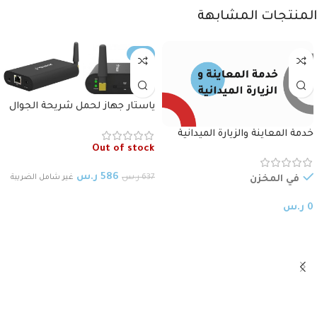
المنتجات المشابهة
-8%
ياستار جهاز لحمل شريحة الجوال
مدخل جيجا Yeastar TG100G IP
خدمة المعاينة والزيارة الميدانية
GSM Giga Port Gateway
Out of stock
586
ر.س
637
ر.س
غير شامل الضريبة
في المخزن
قراءة المزيد
0
ر.س
إختيار ملحقات