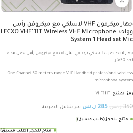
Click to enlarge
جهاز ميكرفون VHF لاسلكي مع ميكروفن رأس
وواحد LECXO VHF111T Wireless VHF Microphone
System 1 Head set Mic
جهاز لاقط صوت لاسلكي تردد في اتش اف مع ميكروفن رأس يصل مداه
لحد 50متر
One Channel 50 meters range VHF Handheld professional wireless
microphone system
رمز المنتج:
VHF111T
350
ر.س
285
ر.س
غير شامل الضريبة
متاح للحجز (طلب مسبق)
متاح للحجز (طلب مسبق)