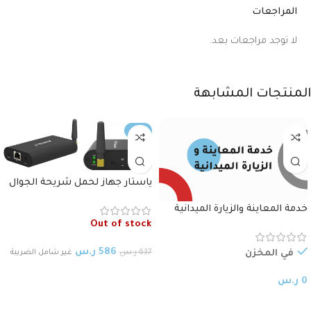
المراجعات
لا توجد مراجعات بعد.
المنتجات المشابهة
-8%
ياستار جهاز لحمل شريحة الجوال
مدخل جيجا Yeastar TG100G IP
خدمة المعاينة والزيارة الميدانية
GSM Giga Port Gateway
Out of stock
586
ر.س
637
ر.س
غير شامل الضريبة
في المخزن
قراءة المزيد
0
ر.س
إختيار ملحقات